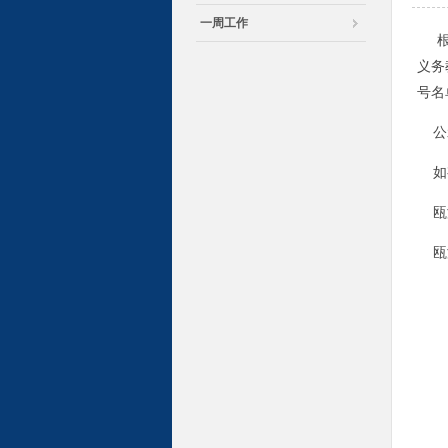
一周工作
根据
义务
号名
公示
如有
瓯海
瓯海