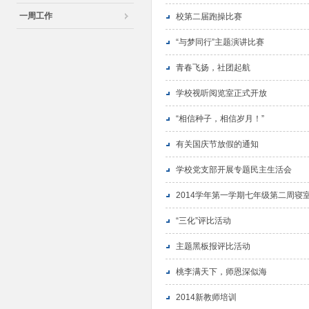
一周工作
校第二届跑操比赛
“与梦同行”主题演讲比赛
青春飞扬，社团起航
学校视听阅览室正式开放
“相信种子，相信岁月！”
有关国庆节放假的通知
学校党支部开展专题民主生活会
2014学年第一学期七年级第二周寝
“三化”评比活动
主题黑板报评比活动
桃李满天下，师恩深似海
2014新教师培训